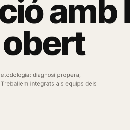
c
i
ó
a
m
b
o
b
e
r
t
todologia: diagnosi propera,
 Treballem integrats als equips dels