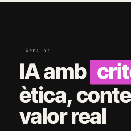
ÀREA 02
IA amb
crit
ètica, conte
valor real