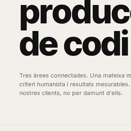
p
r
o
d
u
c
d
e
c
o
d
i
Tres àrees connectades. Una mateixa me
criteri humanista i resultats mesurables.
nostres clients, no per damunt d'ells.