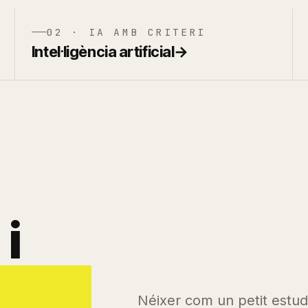
02 · IA AMB CRITERI
Intel·ligència artificial
→
i
Néixer com un petit estu