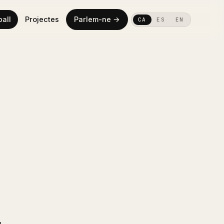
ball
Projectes
Parlem-ne →
CA
ES
EN