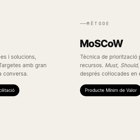
MÈTODE
MoSCoW
es i solucions,
Tècnica de priorització
 Targetes amb gran
recursos.
Must, Should,
la conversa.
després col·locades en e
ilitació
Producte Mínim de Valor