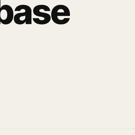
b
a
s
e