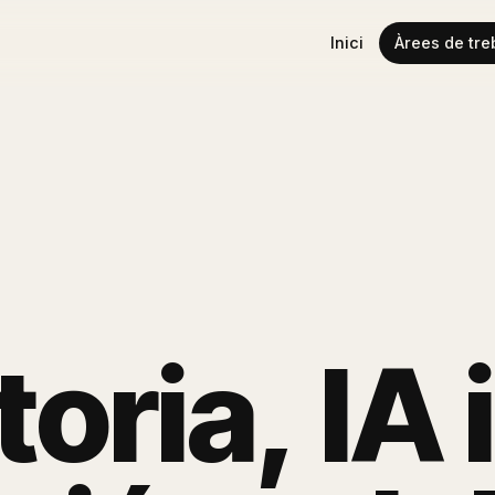
Inici
Àrees de tre
t
o
r
i
a
,
I
A
i