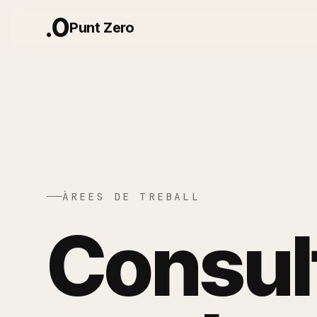
Punt Zero
ÀREES DE TREBALL
C
o
n
s
u
l