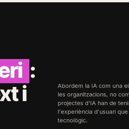
eri
:
xt i
Abordem la IA com una ein
les organitzacions, no com 
projectes d'IA han de tenir
l'experiència d'usuari qu
tecnològic.